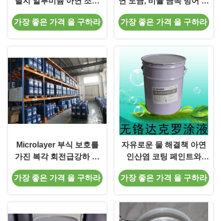
탈지 알루미늄 아연 조각
연 도금, 비율 금속 방어 코
코팅에 의하여 급수합니다
팅
가장 좋은 가격 을 구하라
가장 좋은 가격 을 구하라
Microlayer 부식 보호를
자유로운 물 해결책 아연
가진 복각 회전급강하 아
인산염 코팅 페인트와
연 조각 코팅
Chrome 기계설비 FOT
가장 좋은 가격 을 구하라
가장 좋은 가격 을 구하라
살포