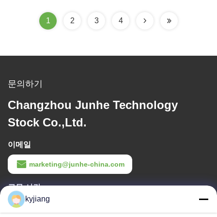
1
2
3
4
문의하기
Changzhou Junhe Technology
Stock Co.,Ltd.
이메일
marketing@junhe-china.com
근무 시간
kyjiang
8:00-17:30