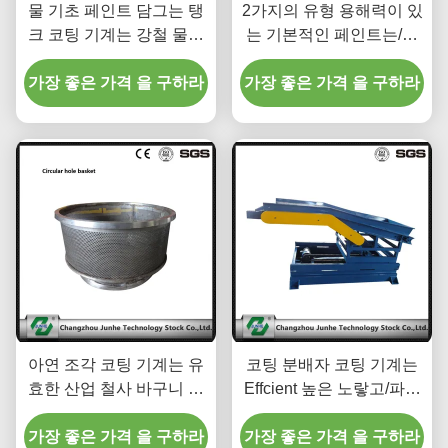
물 기초 페인트 담그는 탱
2가지의 유형 용해력이 있
크 코팅 기계는 강철 물자
는 기본적인 페인트는/물
ISO9001를 분해합니다
기초 페인트 담그는 탱크
가장 좋은 가격 을 구하라
가장 좋은 가격 을 구하라
코팅 기계 분해합니다
아연 조각 코팅 기계는 유
코팅 분배자 코팅 기계는
효한 산업 철사 바구니 각
Effcient 높은 노랗고/파란
종 모양을 분해합니다
색깔을 분해합니다
가장 좋은 가격 을 구하라
가장 좋은 가격 을 구하라