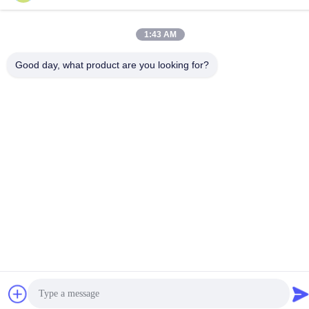
전화
1:43 AM
86-133-8280-7820
Good day, what product are you looking for?
중국 좋은 품질 아연 조각 코팅 공급업체. 저작권 © -2026
Changzhou Junhe Technology Stock Co.,Ltd. 모든 권리는 보호됩
니다.
개인정보 보호 정책
|
사이트맵