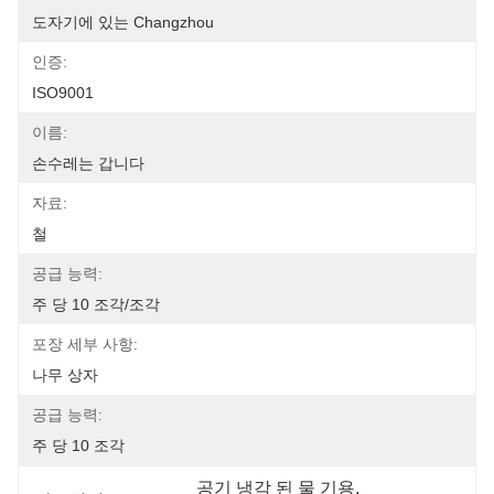
도자기에 있는 Changzhou
인증:
ISO9001
이름:
손수레는 갑니다
자료:
철
공급 능력:
주 당 10 조각/조각
포장 세부 사항:
나무 상자
공급 능력:
주 당 10 조각
공기 냉각 된 물 기용
, 